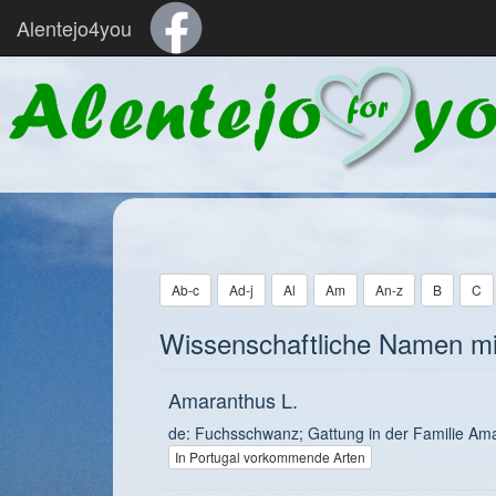
Alentejo4you
Ab-c
Ad-j
Al
Am
An-z
B
C
Wissenschaftliche Namen m
Amaranthus L.
de: Fuchsschwanz; Gattung in der Familie A
In Portugal vorkommende Arten