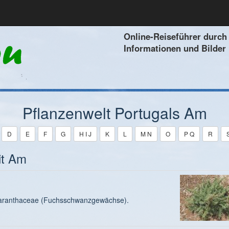
Online-Reiseführer durch 
Informationen und Bilder
Pflanzenwelt Portugals Am
D
E
F
G
H I J
K
L
M N
O
P Q
R
it Am
maranthaceae (Fuchsschwanzgewächse).