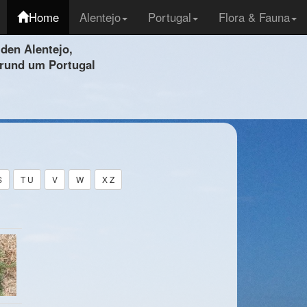
Home
Alentejo
Portugal
Flora & Fauna
den Alentejo,
 rund um Portugal
S
T U
V
W
X Z