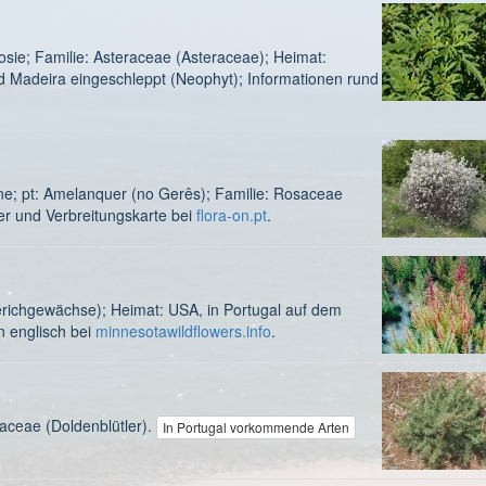
osie; Familie: Asteraceae (Asteraceae); Heimat:
d Madeira eingeschleppt (Neophyt); Informationen rund
ne; pt: Amelanquer (no Gerês); Familie: Rosaceae
r und Verbreitungskarte bei
flora-on.pt
.
erichgewächse); Heimat: USA, in Portugal auf dem
n englisch bei
minnesotawildflowers.info
.
aceae (Doldenblütler).
In Portugal vorkommende Arten