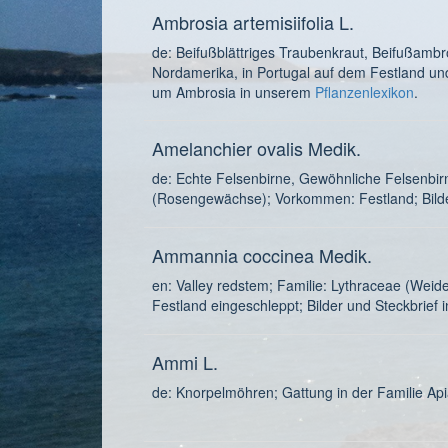
Ambrosia artemisiifolia L.
de: Beifußblättriges Traubenkraut, Beifußambr
Nordamerika, in Portugal auf dem Festland un
um Ambrosia in unserem
Pflanzenlexikon
.
Amelanchier ovalis Medik.
de: Echte Felsenbirne, Gewöhnliche Felsenbir
(Rosengewächse); Vorkommen: Festland; Bilde
Ammannia coccinea Medik.
en: Valley redstem; Familie: Lythraceae (Weid
Festland eingeschleppt; Bilder und Steckbrief i
Ammi L.
de: Knorpelmöhren; Gattung in der Familie Api