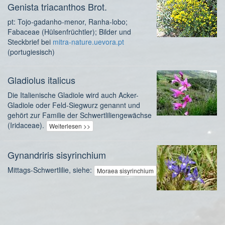
Genista triacanthos Brot.
pt: Tojo-gadanho-menor, Ranha-lobo;
Fabaceae (Hülsenfrüchtler); Bilder und
Steckbrief bei
mitra-nature.uevora.pt
(portugiesisch)
Gladiolus italicus
Die Italienische Gladiole wird auch Acker-
Gladiole oder Feld-Siegwurz genannt und
gehört zur Familie der Schwertliliengewächse
(Iridaceae).
Weiterlesen >>
Gynandriris sisyrinchium
Mittags-Schwertlilie, siehe:
Moraea sisyrinchium