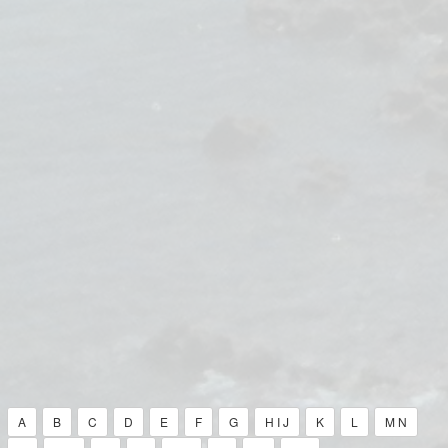
A
B
C
D
E
F
G
H I J
K
L
M N