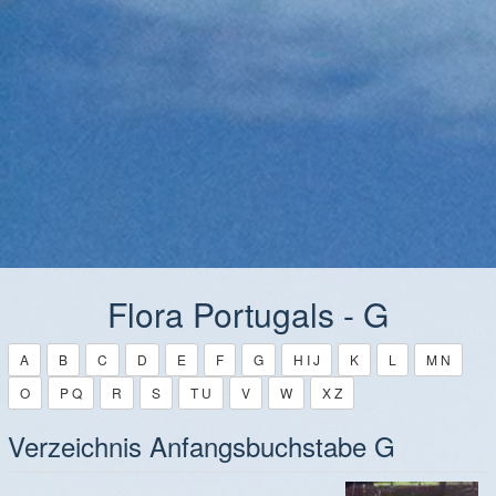
Flora Portugals - G
A
B
C
D
E
F
G
H I J
K
L
M N
O
P Q
R
S
T U
V
W
X Z
Verzeichnis Anfangsbuchstabe G