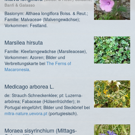
Banfi & Galasso
Basionym: Althaea longiflora Boiss. & Reut.;
Familie: Malvaceae (Malvengewächse);
Vorkommen: Festland.
Marsilea hirsuta
Familie: Kleefarngewächse (Marsileaceae),
Vorkommen: Azoren; Bilder und
Verbreitungskarte bei
The Ferns of
Macaronesia
.
Medicago arborea L.
de: Strauch-Schneckenklee; pt: Luzerna-
arbórea; Fabaceae (Hülsenfrüchtler); in
Portugal eingeführt; Bilder und Steckbrief bei
mitra-nature.uevora.pt
(portugiesisch).
Moraea sisyrinchium (Mittags-