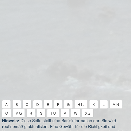
A
B
C
D
E
F
G
H I J
K
L
M N
O
P Q
R
S
T U
V
W
X Z
Hinweis:
Diese Seite stellt eine Basisinformation dar. Sie wird
routinemäßig aktualisiert. Eine Gewähr für die Richtigkeit und