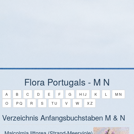
Flora Portugals - M N
A
B
C
D
E
F
G
H I J
K
L
M N
O
P Q
R
S
T U
V
W
X Z
Verzeichnis Anfangsbuchstaben M & N
Malcolmia littorea (Strand-Meerviole)