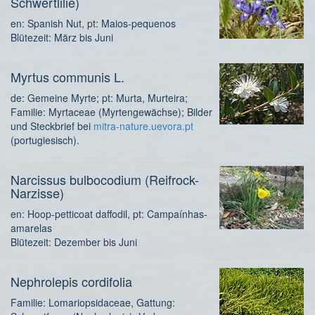
Schwertlilie)
en: Spanish Nut, pt: Maios-pequenos
Blütezeit: März bis Juni
Myrtus communis L.
de: Gemeine Myrte; pt: Murta, Murteira;
Familie: Myrtaceae (Myrtengewächse); Bilder
und Steckbrief bei
mitra-nature.uevora.pt
(portugiesisch).
Narcissus bulbocodium (Reifrock-
Narzisse)
en: Hoop-petticoat daffodil, pt: Campaínhas-
amarelas
Blütezeit: Dezember bis Juni
Nephrolepis cordifolia
Familie: Lomariopsidaceae, Gattung: