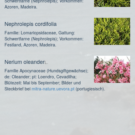
Schwertfarne (Nephrolepis); Vorkommen:
Azoren, Madeira.
Nephrolepis cordifolia
Familie: Lomariopsidaceae, Gattung:
Schwertfarne (Nephrolepis); Vorkommen:
Festland, Azoren, Madeira.
Nerium oleander
L.
Familie Apocynaceae (Hundsgiftgewächse);
de: Oleander; pt: Loendro, Cevadilha;
Blütezeit: Mai bis September; Bilder und
Steckbrief bei
mitra-nature.uevora.pt
(portugiesisch).