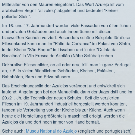
Mittelalter von den Mauren eingeführt. Das Wort Azulejo ist vom
arabischen Begriff "al zuleiq" abgeleitet und bedeutet "kleiner
polierter Stein".
Im 16. und 17. Jahrhundert wurden viele Fassaden von öffentlichen
und privaten Gebäuden und auch Innenräume mit diesen
blauweißen Kacheln verziert. Besonders schöne Beispiele für diese
Fliesenkunst kann man im "Pátio da Carranca" im Palast von Sintra,
in der Kirche "São Roque" in Lissabon und in der "Quinta da
Bacalhoa" in Vila Fresca de Azeitão (Nähe Setúbal) sehen.
Dekorative Fliesenbilder, ob alt oder neu, trifft man in ganz Portugal
an, z.B. in vielen öffentlichen Gebäuden, Kirchen, Palästen,
Bahnhöfen, Bars und Privathäusern.
Das Erscheinungsbild der Azulejos verändert und entwickelt sich
laufend: Angefangen bei der Manuelinik, dann der Jugendstil und im
20./21. Jh. die Technik der neuen Schulen. Seit die verzierten
Fliesen im 19. Jahrhundert industriell hergestellt werden konnten,
fanden sie Verbreitung von der Kirche bis zur Küche. Auch wenn
heute die Herstellung größtenteils maschinell erfolgt, werden die
Azulejos da und dort noch immer von Hand bemalt.
Siehe auch:
Museu National do Azulejo
(englisch und portugiesisch)