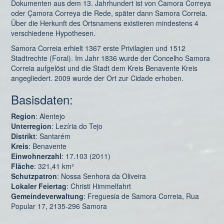
Dokumenten aus dem 13. Jahrhundert ist von Camora Correya
oder Çamora Correya die Rede, später dann Samora Correia.
Über die Herkunft des Ortsnamens existieren mindestens 4
verschiedene Hypothesen.
Samora Correia erhielt 1367 erste Privilagien und 1512
Stadtrechte (Foral). Im Jahr 1836 wurde der Concelho Samora
Correia aufgelöst und die Stadt dem Kreis Benavente Kreis
angegliedert. 2009 wurde der Ort zur Cidade erhoben.
Basisdaten:
Region
: Alentejo
Unterregion
: Lezíria do Tejo
Distrikt
: Santarém
Kreis
: Benavente
Einwohnerzahl
: 17.103 (2011)
Fläche
: 321,41 km²
Schutzpatron
: Nossa Senhora da Oliveira
Lokaler Feiertag
: Christi Himmelfahrt
Gemeindeverwaltung
: Freguesia de Samora Correia, Rua
Popular 17, 2135-296 Samora