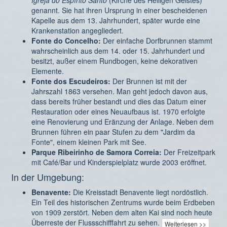
Igreja do Espírito Santo
(Kirche des Heiligen Geistes)
genannt. Sie hat ihren Ursprung in einer bescheidenen
Kapelle aus dem 13. Jahrhundert, später wurde eine
Krankenstation angegliedert.
Fonte do Concelho:
Der einfache Dorfbrunnen stammt
wahrscheinlich aus dem 14. oder 15. Jahrhundert und
besitzt, außer einem Rundbogen, keine dekorativen
Elemente.
Fonte dos Escudeiros:
Der Brunnen ist mit der
Jahrszahl 1863 versehen. Man geht jedoch davon aus,
dass bereits früher bestandt und dies das Datum einer
Restauration oder eines Neuaufbaus ist. 1970 erfolgte
eine Renovierung und Eränzung der Anlage. Neben dem
Brunnen führen ein paar Stufen zu dem "Jardim da
Fonte", einem kleinen Park mit See.
Parque Ribeirinho de Samora Correia:
Der Freizeitpark
mit Café/Bar und Kinderspielplatz wurde 2003 eröffnet.
In der Umgebung:
Benavente:
Die Kreisstadt Benavente liegt nordöstlich.
Ein Teil des historischen Zentrums wurde beim Erdbeben
von 1909 zerstört. Neben dem alten Kai sind noch heute
Überreste der Flussschifffahrt zu sehen.
Weiterlesen >>