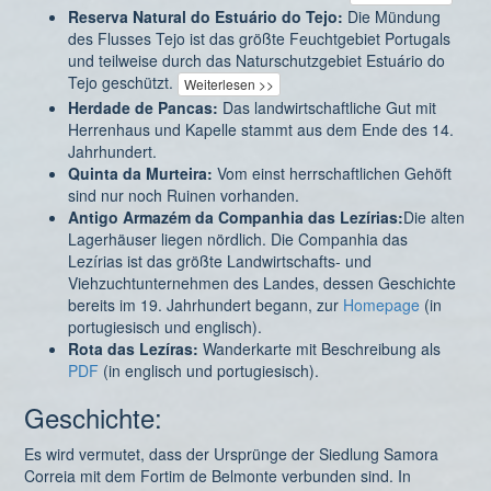
Reserva Natural do Estuário do Tejo:
Die Mündung
des Flusses Tejo ist das größte Feuchtgebiet Portugals
und teilweise durch das Naturschutzgebiet Estuário do
Tejo geschützt.
Weiterlesen >>
Herdade de Pancas:
Das landwirtschaftliche Gut mit
Herrenhaus und Kapelle stammt aus dem Ende des 14.
Jahrhundert.
Quinta da Murteira:
Vom einst herrschaftlichen Gehöft
sind nur noch Ruinen vorhanden.
Antigo Armazém da Companhia das Lezírias:
Die alten
Lagerhäuser liegen nördlich. Die Companhia das
Lezírias ist das größte Landwirtschafts- und
Viehzuchtunternehmen des Landes, dessen Geschichte
bereits im 19. Jahrhundert begann, zur
Homepage
(in
portugiesisch und englisch).
Rota das Lezíras:
Wanderkarte mit Beschreibung als
PDF
(in englisch und portugiesisch).
Geschichte:
Es wird vermutet, dass der Ursprünge der Siedlung Samora
Correia mit dem Fortim de Belmonte verbunden sind. In