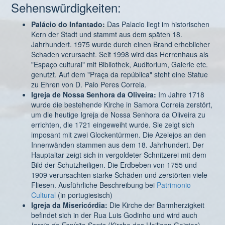
Sehenswürdigkeiten:
Palácio do Infantado:
Das Palacio liegt im historischen
Kern der Stadt und stammt aus dem späten 18.
Jahrhundert. 1975 wurde durch einen Brand erheblicher
Schaden verursacht. Seit 1998 wird das Herrenhaus als
"Espaço cultural" mit Bibliothek, Auditorium, Galerie etc.
genutzt. Auf dem "Praça da república" steht eine Statue
zu Ehren von D. Paio Peres Correia.
Igreja de Nossa Senhora da Oliveira:
Im Jahre 1718
wurde die bestehende Kirche in Samora Correia zerstört,
um die heutige Igreja de Nossa Senhora da Oliveira zu
errichten, die 1721 eingeweiht wurde. Sie zeigt sich
imposant mit zwei Glockentürmen. Die Azelejos an den
Innenwänden stammen aus dem 18. Jahrhundert. Der
Hauptaltar zeigt sich in vergoldeter Schnitzerei mit dem
Bild der Schutzheiligen. Die Erdbeben von 1755 und
1909 verursachten starke Schäden und zerstörten viele
Fliesen. Ausführliche Beschreibung bei
Patrimonio
Cultural
(in portugiesisch)
Igreja da Misericórdia:
Die Kirche der Barmherzigkeit
befindet sich in der Rua Luis Godinho und wird auch